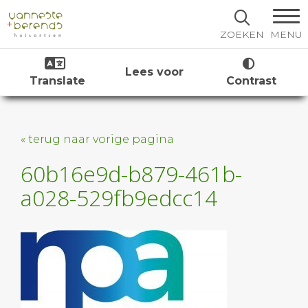
MENU
ZOEKEN
Lees voor
Translate
Contrast
« terug naar vorige pagina
60b16e9d-b879-461b-
a028-529fb9edcc14