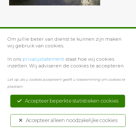
Om jullie beter van dienst te kunnen zijn maken
wij gebruik van cookies.
In ons
privacystatement
staat hoe wij cookies
Privacystatement
Disclaimer
inzetten. Wij adviseren de cookies te accepteren.
Ontwikkeld door:
Yardzorgsites.nl
Let op: als u cookies accepteert geeft u toestemming om cookies te
plaatsen.
Accepteer beperkte statistieken cookies
Accepteer alleen noodzakelijke cookies